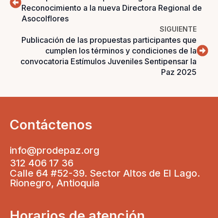
Reconocimiento a la nueva Directora Regional de
Asocolflores
SIGUIENTE
Publicación de las propuestas participantes que
cumplen los términos y condiciones de la
convocatoria Estímulos Juveniles Sentipensar la
Paz 2025
Contáctenos
info@prodepaz.org
312 406 17 36
Calle 64 #52-39. Sector Altos de El Lago.
Rionegro, Antioquia
Horarios de atención