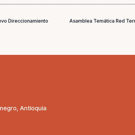
uevo Direccionamiento
Asamblea Temática Red Terri
onegro, Antioquia