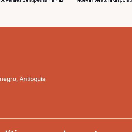
 Juveniles Sentipensar la Paz
Nueva literatura disponib
onegro, Antioquia