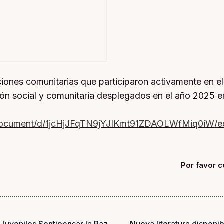
ones comunitarias que participaron activamente en el
ón social y comunitaria desplegados en el año 2025 en
/document/d/1jcHjJFqTN9jYJIKmt91ZDAOLWfMiq0iW/ed
Por favor c