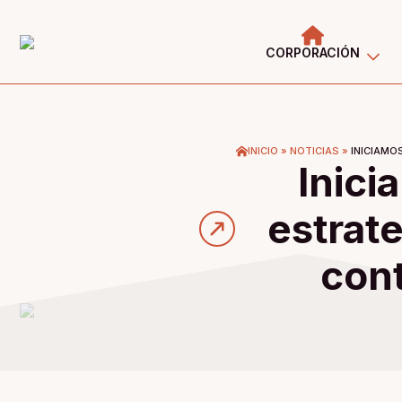
CORPORACIÓN
INICIO
»
NOTICIAS
»
INICIAMO
Inici
estrat
cont