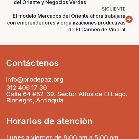
del Oriente y Negocios Verdes
SIGUIENTE
El modelo Mercados del Oriente ahora trabajará
con emprendedores y organizaciones productivas
de El Carmen de Viboral
Contáctenos
info@prodepaz.org
312 406 17 36
Calle 64 #52-39. Sector Altos de El Lago.
Rionegro, Antioquia
Horarios de atención
Lunes a viernes de 8:00 am a 5:00 pm