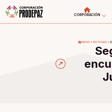
CORPORACIÓN
INICIO
»
NOTICIAS
»
S
Se
encue
J