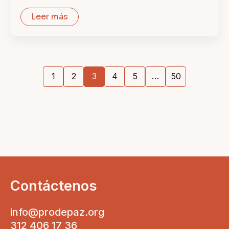
Leer más
1
2
3
4
5
…
50
Contáctenos
info@prodepaz.org
312 406 17 36