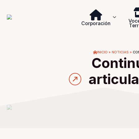
Voce
Corporación
Terr
INICIO
»
NOTICIAS
»
CO
Contin
articul